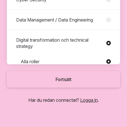
Data Management / Data Engineering
Digital transformation och technical
strategy
Roller i Digital transformation och technical strategy
Alla roller
Developer och DevOps
Fortsätt
e-commerce specialist
IT Support Manager
Har du redan connectat?
Logga in
.
IT-Architect
Product Owner (PO)
UX/UI