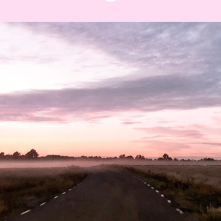
Ditt nästa steg
börjar här
Vi på Aliby finns här för dig som vill ta
nästa kliv i din karriär – oavsett om du är
på jakt efter nya utmaningar, vill växa i en
ny roll eller är nyfiken på nästa kapitel.
Med erfarenhet, engagemang och ett
starkt nätverk hjälper vi dig att hitta rätt
uppdrag eller arbetsgivare.