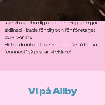
Vi tror på att bygga långsiktiga relationer
med våra kandidater. Genom att
verkligen förstå vem du är och vad du vill,
kan vi matcha dig med uppdrag som gör
skillnad – både för dig och för företaget
du kliver in i.
Hittar du inte ditt drömjobb här så klicka
“connect” så pratar vi vidare!
Vi på Aliby