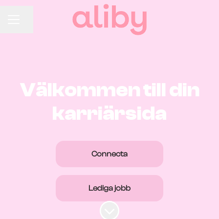
Dela sidan
Karriärmeny
Välkommen till din
karriärsida
Connecta
Lediga jobb
Skrolla för mer innehåll